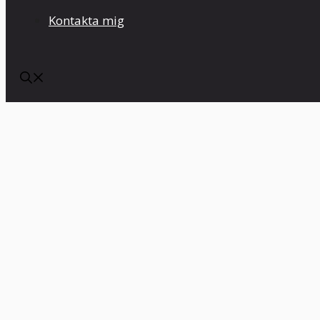
Kontakta mig
Här hittar du artiklar, guider och inspiratio
Kan man powerwalka när 